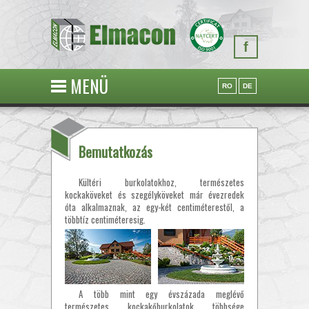
f
MENÜ
RO
DE
Bemutatkozás
Kültéri burkolatokhoz, természetes
kockaköveket és szegélyköveket már évezredek
óta alkalmaznak, az egy-két centiméterestől, a
többtíz centiméteresig.
A több mint egy évszázada meglévő
természetes kockakőburkolatok többsége