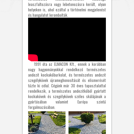
leaszfaltozásra vagy lebetonozásra került, olyan
helyeken is, ahol ezáltal a történelmi megjelenést
és hangulatot lerombolták.
1991 óta az ELMACON Kft., ennek a korábban
nagy hagyományokkal rendelkező természetes
andezit kockakőburkolat, és természetes andezit
szegélykövek újrameghonosítását és elismerését
tűzte ki célul. Cégünk már 30 éves tapasztalattal
rendelkezik, a természetes andezitkőből gyártott
kockakövek és szegélykövek széles skálájának a
gyártásában valamint Európa szintű
forgalmazásában.